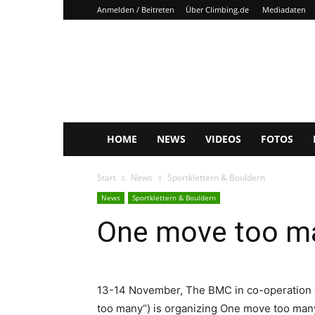
Anmelden / Beitreten
Über Climbing.de
Mediadaten
Climbing.de
HOME
NEWS
VIDEOS
FOTOS
Start
News
Sportklettern & Bouldern
News
Sportklettern & Bouldern
One move too m
13-14 November, The BMC in co-operation w
too many“) is organizing One move too man