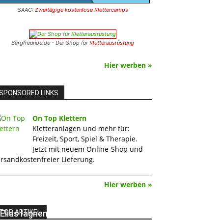
SAAC:
Zweitägige kostenlose Klettercamps
Bergfreunde.de - Der Shop für
Kletterausrüstung
Hier werben »
SPONSORED LINKS
On Top Klettern
Kletteranlagen und mehr für:
Freizeit, Sport, Spiel & Therapie.
Jetzt mit neuem Online-Shop und
rsandkostenfreier Lieferung.
Hier werben »
TOP ARTIKEL
Elias Iagnemma klettert „Exodia“: