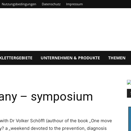
Nutzungsbedingungen
Datenschutz
Impressum
KLETTERGEBIETE
UNTERNEHMEN & PRODUKTE
THEMEN
any – symposium
ith Dr Volker Schöffl (authour of the book „One move
y? a „weekend devoted to the prevention, diagnosis