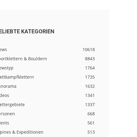
ELIEBTE KATEGORIEN
ews
10618
ortklettern & Bouldern
8843
ewstyp
1764
ettkampfklettern
1735
anorama
1632
ideos
1341
ettergebiete
1337
ersonen
668
vents
561
lpines & Expeditionen
513