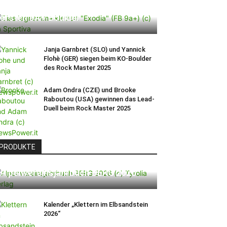
Ein Vorschlag für den weltweit
ersten 9A+ Boulder
Janja Garnbret (SLO) und Yannick
Flohè (GER) siegen beim KO-Boulder
des Rock Master 2025
Adam Ondra (CZE) und Brooke
Raboutou (USA) gewinnen das Lead-
Duell beim Rock Master 2025
PRODUKTE
Alpenvereinsjahrbuch BERG 2026
Kalender „Klettern im Elbsandstein
2026“