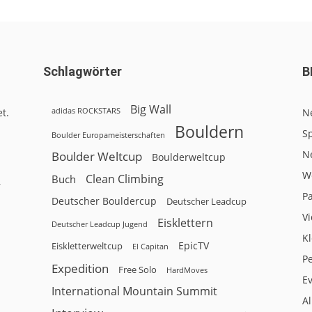
Schlagwörter
B
Big Wall
adidas ROCKSTARS
t.
N
Bouldern
Sp
Boulder Europameisterschaften
N
Boulder Weltcup
Boulderweltcup
W
Clean Climbing
Buch
r
P
Deutscher Bouldercup
Deutscher Leadcup
V
Eisklettern
Deutscher Leadcup Jugend
Kl
EpicTV
Eiskletterweltcup
El Capitan
P
Expedition
Free Solo
HardMoves
E
International Mountain Summit
A