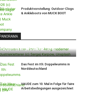
Produktvorstellung: Outdoor-Clogs
& Ankleboots von MUCK BOOT
PANORAMA
Höhenarbeit am Limit: Der Alltag
moderner Industriekletterer
Das Fest im Ith: Doppelwumms in
Norddeutschland
VAUDE zum 10. Mal in Folge für faire
Arbeitsbedingungen ausgezeichnet