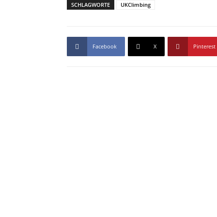
SCHLAGWORTE
UKClimbing
Facebook
X
Pinterest