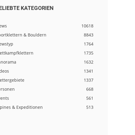
ELIEBTE KATEGORIEN
ews
10618
ortklettern & Bouldern
8843
ewstyp
1764
ettkampfklettern
1735
anorama
1632
ideos
1341
ettergebiete
1337
ersonen
668
vents
561
lpines & Expeditionen
513