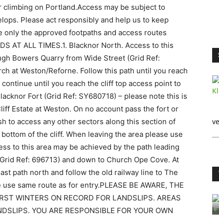
 climbing on Portland.Access may be subject to
lops. Please act responsibly and help us to keep
se only the approved footpaths and access routes
 AT ALL TIMES.1. Blacknor North. Access to this
ugh Bowers Quarry from Wide Street (Grid Ref:
ch at Weston/Reforne. Follow this path until you reach
continue until you reach the cliff top access point to
lacknor Fort (Grid Ref: SY680718) – please note this is
liff Estate at Weston. On no account pass the fort or
ish to access any other sectors along this section of
ve
 bottom of the cliff. When leaving the area please use
ess to this area may be achieved by the path leading
Grid Ref: 696713) and down to Church Ope Cove. At
st path north and follow the old railway line to The
se use same route as for entry.PLEASE BE AWARE, THE
RST WINTERS ON RECORD FOR LANDSLIPS. AREAS
DSLIPS. YOU ARE RESPONSIBLE FOR YOUR OWN