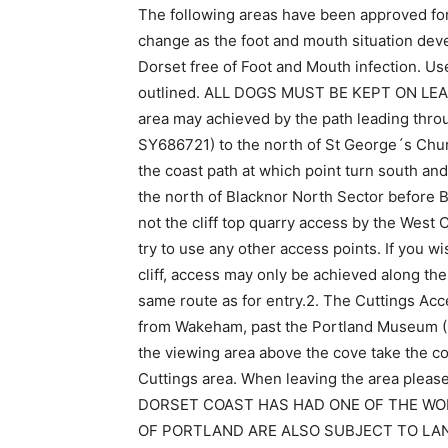
The following areas have been approved for
change as the foot and mouth situation deve
Dorset free of Foot and Mouth infection. U
outlined. ALL DOGS MUST BE KEPT ON LEADS
area may achieved by the path leading thro
SY686721) to the north of St George´s Chur
the coast path at which point turn south and 
the north of Blacknor North Sector before B
not the cliff top quarry access by the West C
try to use any other access points. If you w
cliff, access may only be achieved along the
same route as for entry.2. The Cuttings Acc
from Wakeham, past the Portland Museum (
the viewing area above the cove take the coa
Cuttings area. When leaving the area plea
DORSET COAST HAS HAD ONE OF THE WO
OF PORTLAND ARE ALSO SUBJECT TO LAN