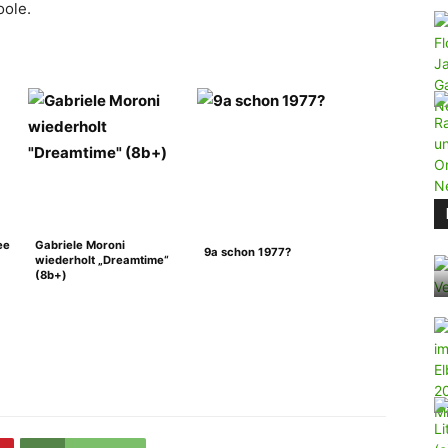
oole.
ee
Gabriele Moroni
9a schon 1977?
wiederholt „Dreamtime“
(8b+)