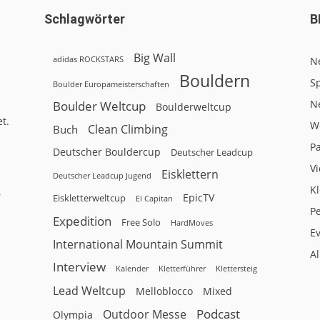
Schlagwörter
B
Big Wall
adidas ROCKSTARS
N
Bouldern
Sp
Boulder Europameisterschaften
N
Boulder Weltcup
Boulderweltcup
t.
W
Clean Climbing
Buch
P
Deutscher Bouldercup
Deutscher Leadcup
V
Eisklettern
Deutscher Leadcup Jugend
Kl
r
EpicTV
Eiskletterweltcup
El Capitan
P
Expedition
Free Solo
HardMoves
E
International Mountain Summit
A
Interview
Kalender
Klettersteig
Kletterführer
Lead Weltcup
Melloblocco
Mixed
Podcast
Outdoor Messe
Olympia