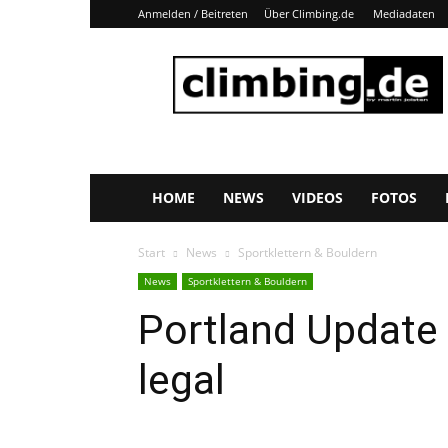
Anmelden / Beitreten
Über Climbing.de
Mediadaten
Climbing.de
HOME
NEWS
VIDEOS
FOTOS
Start
News
Sportklettern & Bouldern
News
Sportklettern & Bouldern
Portland Update 
legal