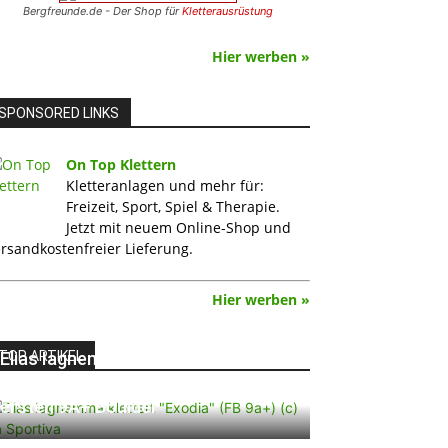
Bergfreunde.de - Der Shop für
Kletterausrüstung
Hier werben »
SPONSORED LINKS
On Top Klettern
Kletteranlagen und mehr für:
Freizeit, Sport, Spiel & Therapie.
Jetzt mit neuem Online-Shop und
rsandkostenfreier Lieferung.
Hier werben »
TOP ARTIKEL
Elias Iagnemma klettert „Exodia“:
Ein Vorschlag für den weltweit
ersten 9A+ Boulder