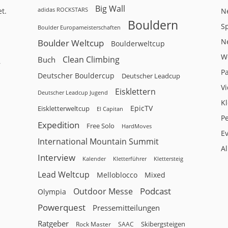
Big Wall
adidas ROCKSTARS
t.
N
Bouldern
Sp
Boulder Europameisterschaften
N
Boulder Weltcup
Boulderweltcup
W
Clean Climbing
Buch
r
P
Deutscher Bouldercup
Deutscher Leadcup
V
Eisklettern
Deutscher Leadcup Jugend
Kl
EpicTV
Eiskletterweltcup
El Capitan
P
Expedition
Free Solo
HardMoves
E
International Mountain Summit
A
Interview
Kalender
Klettersteig
Kletterführer
Lead Weltcup
Melloblocco
Mixed
Podcast
Outdoor Messe
Olympia
Powerquest
Pressemitteilungen
Ratgeber
Skibergsteigen
Rock Master
SAAC