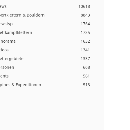
ews
10618
ortklettern & Bouldern
8843
ewstyp
1764
ettkampfklettern
1735
anorama
1632
ideos
1341
ettergebiete
1337
ersonen
668
vents
561
lpines & Expeditionen
513