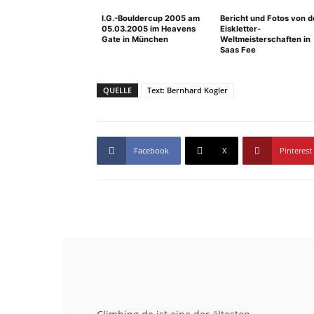
I.G.-Bouldercup 2005 am
Bericht und Fotos von d
05.03.2005 im Heavens
Eiskletter-
Gate in München
Weltmeisterschaften in
Saas Fee
QUELLE
Text: Bernhard Kogler
Facebook
X
Pinterest