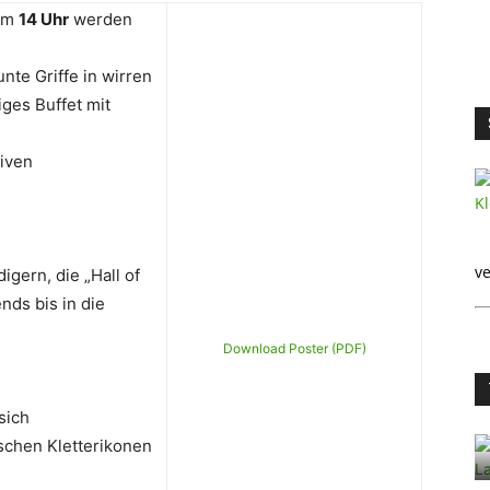
um
14 Uhr
werden
nte Griffe in wirren
ges Buffet mit
iven
ve
igern, die „Hall of
nds bis in die
Download Poster (PDF)
sich
schen Kletterikonen