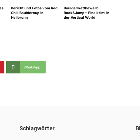
es
Bericht und Fotos vom Red
Boulderwettbewerb
Chili Bouldercup in
Rock&Jump – Finalkrimi in
Heilbronn
der Vertical World
WhatsApp
Schlagwörter
B