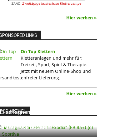
SAAC:
Zweitägige kostenlose Klettercamps
Hier werben »
SPONSORED LINKS
On Top Klettern
Kletteranlagen und mehr für:
Freizeit, Sport, Spiel & Therapie.
Jetzt mit neuem Online-Shop und
rsandkostenfreier Lieferung.
Hier werben »
TOP ARTIKEL
Elias Iagnemma klettert „Exodia“:
Ein Vorschlag für den weltweit
ersten 9A+ Boulder