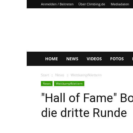
Anmelden / Beitreten
Über Climbing.de
Mediadaten
Climbing.de
HOME
NEWS
VIDEOS
FOTOS
Start
News
Wettkampfklettern
News
Wettkampfklettern
"Hall of Fame" Bo
die dritte Runde