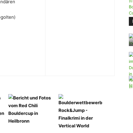
endären
egolten)