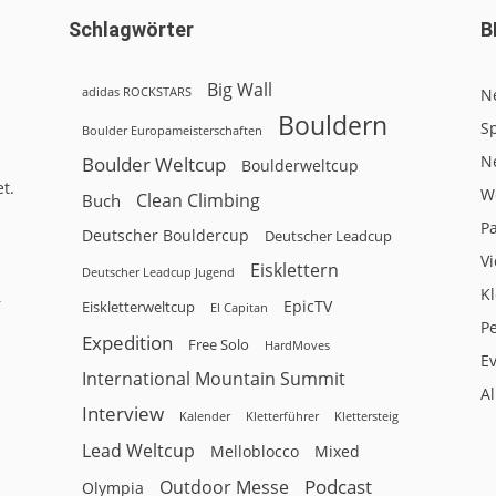
Schlagwörter
B
Big Wall
adidas ROCKSTARS
N
Bouldern
Sp
Boulder Europameisterschaften
N
Boulder Weltcup
Boulderweltcup
t.
W
Clean Climbing
Buch
P
Deutscher Bouldercup
Deutscher Leadcup
V
Eisklettern
Deutscher Leadcup Jugend
Kl
r
EpicTV
Eiskletterweltcup
El Capitan
P
Expedition
Free Solo
HardMoves
E
International Mountain Summit
A
Interview
Kalender
Klettersteig
Kletterführer
Lead Weltcup
Melloblocco
Mixed
Podcast
Outdoor Messe
Olympia