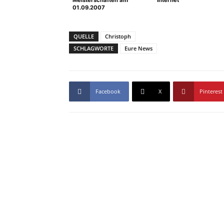
Meisterschaften am
Internet
01.09.2007
QUELLE
Christoph
SCHLAGWORTE
Eure News
Facebook
X
Pinterest