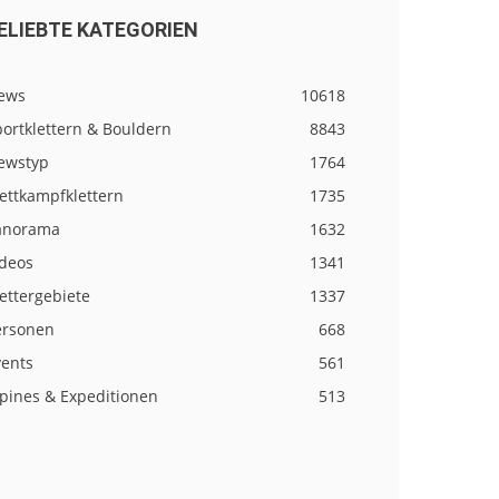
ELIEBTE KATEGORIEN
ews
10618
ortklettern & Bouldern
8843
ewstyp
1764
ettkampfklettern
1735
anorama
1632
ideos
1341
ettergebiete
1337
ersonen
668
vents
561
lpines & Expeditionen
513