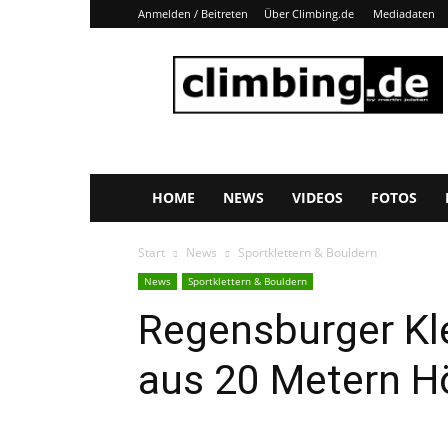
Anmelden / Beitreten
Über Climbing.de
Mediadaten
Climbing.de
HOME
NEWS
VIDEOS
FOTOS
Start
News
Sportklettern & Bouldern
News
Sportklettern & Bouldern
Regensburger Kle
aus 20 Metern H