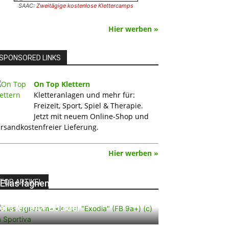
SAAC:
Zweitägige kostenlose Klettercamps
Hier werben »
SPONSORED LINKS
On Top Klettern
Kletteranlagen und mehr für:
Freizeit, Sport, Spiel & Therapie.
Jetzt mit neuem Online-Shop und
rsandkostenfreier Lieferung.
Hier werben »
TOP ARTIKEL
Elias Iagnemma klettert „Exodia“:
Ein Vorschlag für den weltweit
ersten 9A+ Boulder