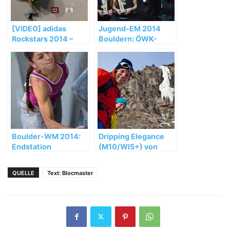
[VIDEO] adidas
Jugend-EM 2014
Rockstars 2014 –
Bouldern: ÖWK-
Event Highlights –
Nachwuchs bouldert
Porsche Arena
zum Sieg in der
Stuttgart
Nationenwertung
Boulder-WM 2014:
Dripping Elegance
Endstation
(M10/WI5+) von
Halbfinale für
Gerry Fiegl und
Fischhuber,
Albert Leichtfried
QUELLE
Text: Blocmaster
Saurwein und Bacher
aus Österreich