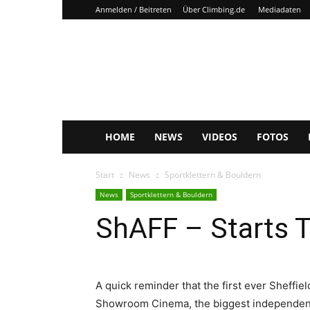
Anmelden / Beitreten
Über Climbing.de
Mediadaten
Climbing.de
HOME
NEWS
VIDEOS
FOTOS
Start
News
Sportklettern & Bouldern
News
Sportklettern & Bouldern
ShAFF – Starts 
A quick reminder that the first ever Sheffie
Showroom Cinema, the biggest independent