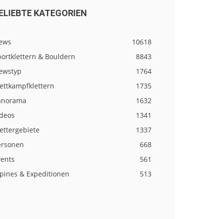
ELIEBTE KATEGORIEN
ews
10618
ortklettern & Bouldern
8843
ewstyp
1764
ettkampfklettern
1735
anorama
1632
ideos
1341
ettergebiete
1337
ersonen
668
vents
561
lpines & Expeditionen
513