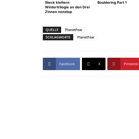
Steck klettern
Bouldering Part 1
Wintertrilogie an den Drei
Zinnen nonstop
QUELLE
PlanetFear
SCHLAGWORTE
PlanetFear
Facebook
X
Pinterest