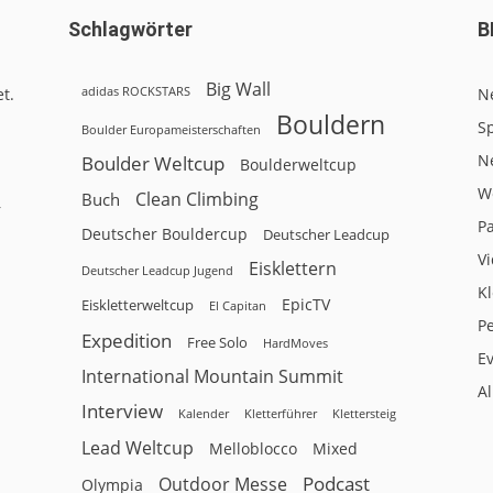
Schlagwörter
B
Big Wall
adidas ROCKSTARS
t.
N
Bouldern
Sp
Boulder Europameisterschaften
N
Boulder Weltcup
Boulderweltcup
W
Clean Climbing
Buch
r
P
Deutscher Bouldercup
Deutscher Leadcup
V
Eisklettern
Deutscher Leadcup Jugend
Kl
EpicTV
Eiskletterweltcup
El Capitan
P
Expedition
Free Solo
HardMoves
E
International Mountain Summit
A
Interview
Kalender
Klettersteig
Kletterführer
Lead Weltcup
Melloblocco
Mixed
Podcast
Outdoor Messe
Olympia