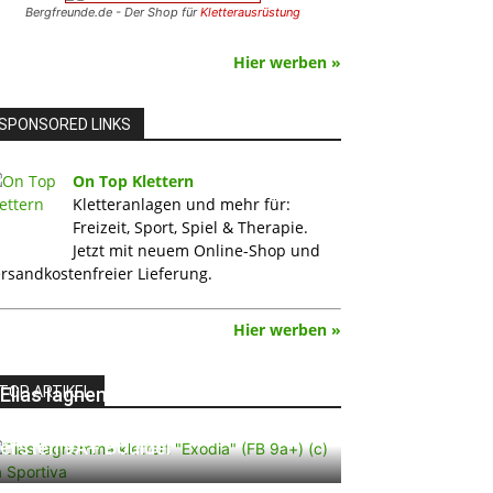
Bergfreunde.de - Der Shop für
Kletterausrüstung
Hier werben »
SPONSORED LINKS
On Top Klettern
Kletteranlagen und mehr für:
Freizeit, Sport, Spiel & Therapie.
Jetzt mit neuem Online-Shop und
rsandkostenfreier Lieferung.
Hier werben »
TOP ARTIKEL
Elias Iagnemma klettert „Exodia“:
Ein Vorschlag für den weltweit
ersten 9A+ Boulder