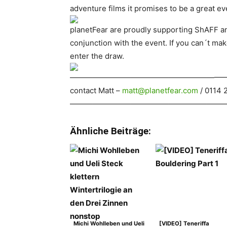
adventure films it promises to be a great ev
planetFear are proudly supporting ShAFF and
conjunction with the event. If you can´t make
enter the draw.
———————————————————————– If you
contact Matt –
matt@planetfear.com
/ 0114 
—————————————————————
Ähnliche Beiträge:
Michi Wohlleben und Ueli
[VIDEO] Teneriffa