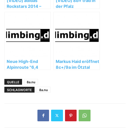
[VIDEO] adidas
[VIDEO] 8b+ trad in
Rockstars 2014 –
der Pfalz
Teaser – Porsche
Arena Stuttgart
Neue High-End
Markus Haid eröffnet
Alpinroute "6,4
8c+/9a im Ötztal
Sekunden" (8b+) in
der Schweiz
QUELLE
8a.nu
SCHLAGWORTE
8a.nu