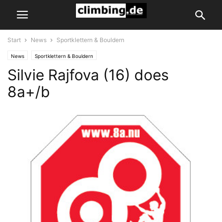
Start
News
Sportklettern & Bouldern
News
Sportklettern & Bouldern
Silvie Rajfova (16) does
8a+/b