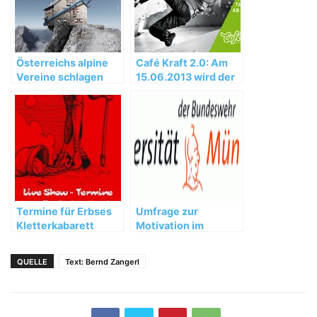
Österreichs alpine
Café Kraft 2.0: Am
Vereine schlagen
15.06.2013 wird der
Alarm: Schutzhütten
Nachschlag serviert
und Bergwege am
Rande des Abgrunds
Termine für Erbses
Umfrage zur
Kletterkabarett
Motivation im
Extrem-und
Risikosport
QUELLE
Text: Bernd Zangerl