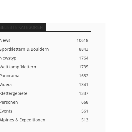
BELIEBTE KATEGORIEN
News
10618
Sportklettern & Bouldern
8843
Newstyp
1764
Wettkampfklettern
1735
Panorama
1632
Videos
1341
Klettergebiete
1337
Personen
668
Events
561
Alpines & Expeditionen
513