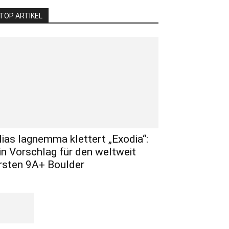
TOP ARTIKEL
lias Iagnemma klettert „Exodia“:
in Vorschlag für den weltweit
rsten 9A+ Boulder