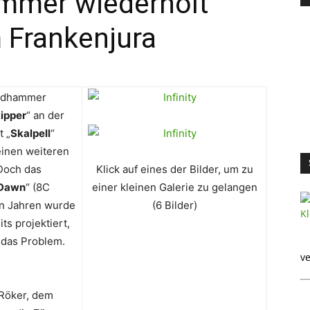
ammer wiederholt
im Frankenjura
indhammer
ipper
“ an der
t „
Skalpell
“
einen weiteren
 Doch das
Klick auf eines der Bilder, um zu
 Dawn
“ (8C
einer kleinen Galerie zu gelangen
len Jahren wurde
(6 Bilder)
ts projektiert,
 das Problem.
ve
Röker, dem