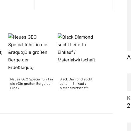
A
Neues GEO Special führt in
Black Diamond sucht
die »Die großen Berge der
LeiterIn Einkauf /
Erde«
Materialwirtschaft
K
2
WhatsApp