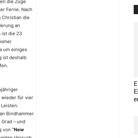
ren die Züge
ter Ferne. Nach
 Christian die
derung an
ist die 23
bisher
a um einiges
 ist deshalb
fen.
E
jähriger
E
wieder für vier
e
 Leisten.
tian Bindhammer
m Grad – und
g von "
New
zweiten Versuch