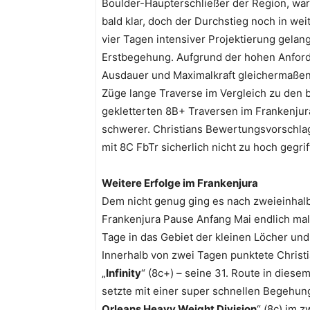
Boulder-Haupterschließer der Region, wa
bald klar, doch der Durchstieg noch in wei
vier Tagen intensiver Projektierung gelang
Erstbegehung. Aufgrund der hohen Anfor
Ausdauer und Maximalkraft gleichermaßen 
Züge lange Traverse im Vergleich zu den 
gekletterten 8B+ Traversen im Frankenjur
schwerer. Christians Bewertungsvorschlag
mit 8C FbTr sicherlich nicht zu hoch gegrif
Weitere Erfolge im Frankenjura
Dem nicht genug ging es nach zweieinhalb
Frankenjura Pause Anfang Mai endlich mal 
Tage in das Gebiet der kleinen Löcher und
Innerhalb von zwei Tagen punktete Chris
„
Infinity
“ (8c+) – seine 31. Route in diese
setzte mit einer super schnellen Begehun
Orleans Heavy Weight Division
“ (8c) im 