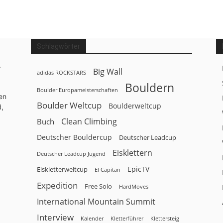
Schlagwörter
.
Big Wall
adidas ROCKSTARS
Bouldern
Boulder Europameisterschaften
en
Boulder Weltcup
Boulderweltcup
d,
Clean Climbing
Buch
Deutscher Bouldercup
Deutscher Leadcup
Eisklettern
Deutscher Leadcup Jugend
EpicTV
Eiskletterweltcup
El Capitan
Expedition
Free Solo
HardMoves
International Mountain Summit
Interview
Kalender
Klettersteig
Kletterführer