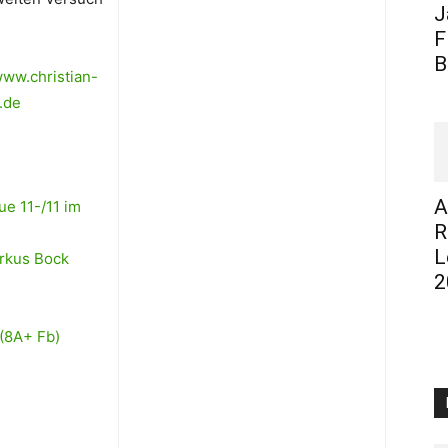
J
F
B
ww.christian-
.de
A
ue 11-/11 im
R
L
arkus Bock
2
 (8A+ Fb)