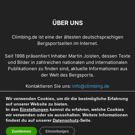
ÜBER UNS
Climbing.de ist eine der ältesten deutschsprachigen
Bergsportseiten im Internet.
Seit 1998 präsentiert Inhaber Martin Joisten, dessen Texte
und Bilder in zahlreichen nationalen und internationalen
Publikationen zu finden sind, aktuelle Informationen aus
der Welt des Bergsports.
Kontaktieren Sie uns:
info@climbing.de
Wir verwenden Cookies, um dir die bestmögliche Erfahrung
auf unserer Website zu bieten.
Über Climbing.de
RSS Feed
Mediadaten
In den
Einstellungen
kannst du erfahren, welche Cookies
wir verwenden oder sie ausschalten. Weitere Informationen
Nutzungsbedingungen
Datenschutz
Impressum
findest du auf unserer
Datenschutz
-Seite.
Zustimmen
Einstellungen
© Copyright 1998 - 2022 Climbing.de by Martin Joisten