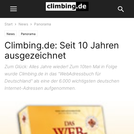
Start
News
Panorama
News
Panorama
Climbing.de: Seit 10 Jahren
ausgezeichnet
Zum Glück: Alles Jahre wieder! Zum 10ten Mal in Folge
wurde Climbing.de in das "WebAdressbuch für
Deutschland" als eine der 6.000 wichtigsten deutschen
Internet-Adressen aufgenommen.