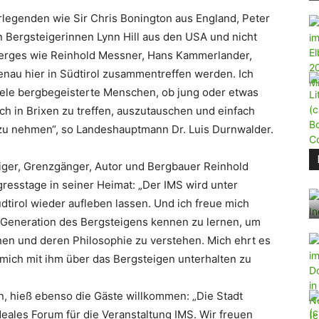
erlegenden wie Sir Chris Bonington aus England, Peter
n Bergsteigerinnen Lynn Hill aus den USA und nicht
 Berges wie Reinhold Messner, Hans Kammerlander,
enau hier in Südtirol zusammentreffen werden. Ich
iele bergbegeisterte Menschen, ob jung oder etwas
ch in Brixen zu treffen, auszutauschen und einfach
zu nehmen“, so Landeshauptmann Dr. Luis Durnwalder.
iger, Grenzgänger, Autor und Bergbauer Reinhold
resstage in seiner Heimat: „Der IMS wird unter
dtirol wieder aufleben lassen. Und ich freue mich
 Generation des Bergsteigens kennen zu lernen, um
en und deren Philosophie zu verstehen. Mich ehrt es
 mich mit ihm über das Bergsteigen unterhalten zu
en, hieß ebenso die Gäste willkommen: „Die Stadt
ideales Forum für die Veranstaltung IMS. Wir freuen