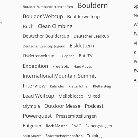
Bouldern
Sp
Boulder Europameisterschaften
N
Boulder Weltcup
Boulderweltcup
t.
W
Clean Climbing
Buch
P
Deutscher Bouldercup
Deutscher Leadcup
V
Eisklettern
Deutscher Leadcup Jugend
Kl
r
EpicTV
Eiskletterweltcup
El Capitan
P
Expedition
Free Solo
HardMoves
E
International Mountain Summit
A
Interview
Kalender
Klettersteig
Kletterführer
Lead Weltcup
Melloblocco
Mixed
Podcast
Outdoor Messe
Olympia
Powerquest
Pressemitteilungen
Ratgeber
Skibergsteigen
Rock Master
SAAC
Training
Stadtmeisterschaften
Soul Moves