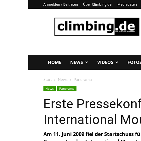
Anmelden / Beitreten
Über Climbing.de
Mediadaten
Climbing.de
HOME
NEWS
VIDEOS
FOTO
Start
News
Panorama
News
Panorama
Erste Pressekon
International M
Am 11. Juni 2009 fiel der Startschuss f