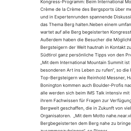
Kongress-Programm: Beim International Mo
Crème de la Crème des Bergsports über 
und in Expertenrunden spannende Diskuss
das Thema Berg halten.Neben einem umfan
wartet auf alle Berg begeisterten Kongres
Außerdem haben die Besucher die Möglichke
Bergsteigern der Welt hautnah in Kontakt
Südtirol ganz persönliche Tipps von den Pro
„Mit dem International Mountain Summit ist 
besonderen Art ins Leben zu rufen“, so die
Top-Bergsteigern wie Reinhold Messner, Han
Bonington kommen auch Boulder-Profis nach
alle werden sich beim IMS Talk intensiv m
ihrem Fachwissen für Fragen zur Verfügung 
Bergwelt geschaffen, die in Zukunft von vi
Organisatoren. „Mit dem Motto nahe.near.vic
Bergbegeisterten dem Berg nahe zu bringen 
zusammenzubringen“, so Ploner.