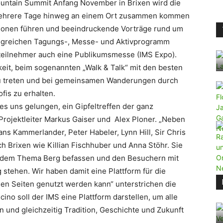
untain Summit Anfang November in Brixen wird die
mehrere Tage hinweg an einem Ort zusammen kommen
ionen führen und beeindruckende Vorträge rund um
greichen Tagungs-, Messe- und Aktivprogramm
steilnehmer auch eine Publikumsmesse (IMS Expo).
it, beim sogenannten „Walk & Talk“ mit den besten
 zu treten und bei gemeinsamen Wanderungen durch
fis zu erhalten.
es uns gelungen, ein Gipfeltreffen der ganz
 Projektleiter Markus Gaiser und Alex Ploner. „Neben
s Kammerlander, Peter Habeler, Lynn Hill, Sir Chris
 Brixen wie Killian Fischhuber und Anna Stöhr. Sie
it dem Thema Berg befassen und den Besuchern mit
stehen. Wir haben damit eine Plattform für die
elen Seiten genutzt werden kann“ unterstrichen die
ino soll der IMS eine Plattform darstellen, um alle
und gleichzeitig Tradition, Geschichte und Zukunft