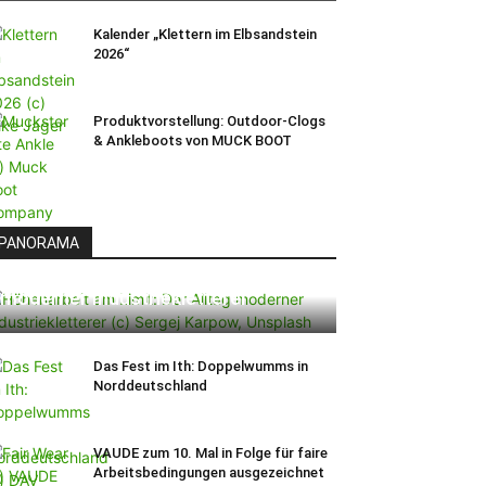
Kalender „Klettern im Elbsandstein
2026“
Produktvorstellung: Outdoor-Clogs
& Ankleboots von MUCK BOOT
PANORAMA
Höhenarbeit am Limit: Der Alltag
moderner Industriekletterer
Das Fest im Ith: Doppelwumms in
Norddeutschland
VAUDE zum 10. Mal in Folge für faire
Arbeitsbedingungen ausgezeichnet