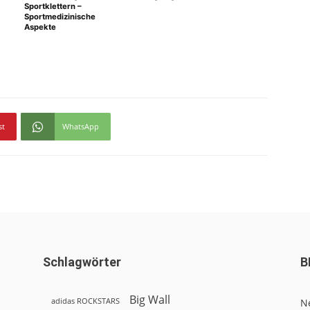
Sportklettern –
Sportmedizinische
Aspekte
st
WhatsApp
Schlagwörter
B
Big Wall
adidas ROCKSTARS
N