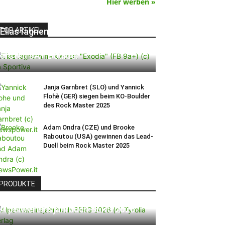
Hier werben »
TOP ARTIKEL
Elias Iagnemma klettert „Exodia“:
Ein Vorschlag für den weltweit
ersten 9A+ Boulder
Janja Garnbret (SLO) und Yannick
Flohè (GER) siegen beim KO-Boulder
des Rock Master 2025
Adam Ondra (CZE) und Brooke
Raboutou (USA) gewinnen das Lead-
Duell beim Rock Master 2025
PRODUKTE
Alpenvereinsjahrbuch BERG 2026