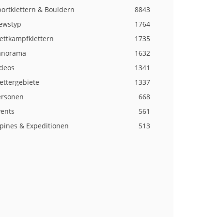
ortklettern & Bouldern
8843
ewstyp
1764
ettkampfklettern
1735
anorama
1632
ideos
1341
ettergebiete
1337
ersonen
668
vents
561
lpines & Expeditionen
513