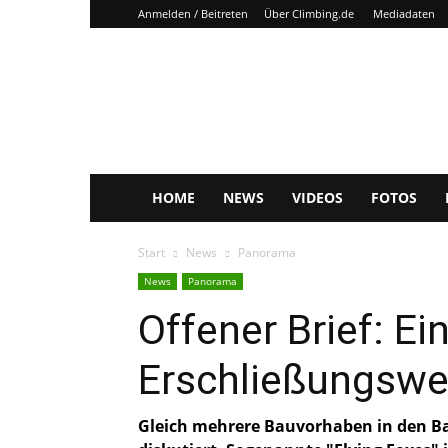
Anmelden / Beitreten
Über Climbing.de
Mediadaten
Climbing.de
HOME
NEWS
VIDEOS
FOTOS
Start
News
Panorama
News
Panorama
Offener Brief: Ei
Erschließungswel
Gleich mehrere Bauvorhaben in den Bay