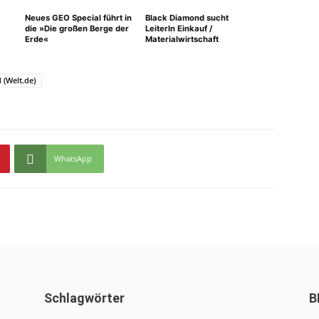
Neues GEO Special führt in
Black Diamond sucht
die »Die großen Berge der
LeiterIn Einkauf /
Erde«
Materialwirtschaft
 (Welt.de)
WhatsApp
Schlagwörter
B