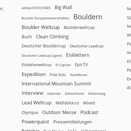
Big Wall
adidas ROCKSTARS
t.
N
Bouldern
Sp
Boulder Europameisterschaften
N
Boulder Weltcup
Boulderweltcup
W
Clean Climbing
Buch
r
P
Deutscher Bouldercup
Deutscher Leadcup
V
Eisklettern
Deutscher Leadcup Jugend
Kl
EpicTV
Eiskletterweltcup
El Capitan
P
Expedition
Free Solo
HardMoves
E
International Mountain Summit
A
Interview
Kalender
Klettersteig
Kletterführer
Lead Weltcup
Melloblocco
Mixed
Podcast
Outdoor Messe
Olympia
Powerquest
Pressemitteilungen
Ratgeber