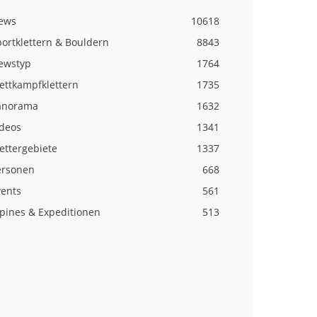
ews
10618
ortklettern & Bouldern
8843
ewstyp
1764
ettkampfklettern
1735
anorama
1632
ideos
1341
ettergebiete
1337
ersonen
668
vents
561
lpines & Expeditionen
513