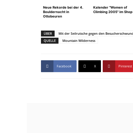
Neue Rekorde bei der 4.
Kalender "Women of
Bouldernacht in
Climbing 2005" im Shop
Ottobeuren
ÜBER
Mit der Seilrutsche gegen den Besucherschwund
QUELLE
Mountain Wilderness
Facebook
X
Pinterest