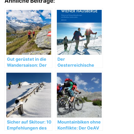
Ähnliche Beiträge:
Gut gerüstet in die
Der
Wandersaison: Der
Oesterreichische
OeAV gibt Tipps für
Alpenverein setzt
eine erlebnisreiche
auf
Zeit am Berg
umweltfreundliche
Anreise in die Berge
Sicher auf Skitour: 10
Mountainbiken ohne
Empfehlungen des
Konflikte: Der OeAV
Oesterreichischen
gibt Empfehlungen