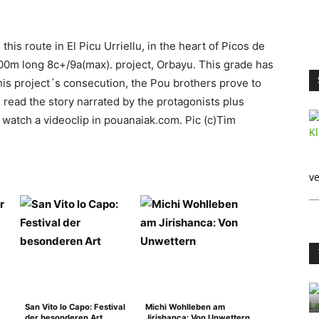
this route in El Picu Urriellu, in the heart of Picos de
00m long 8c+/9a(max). project, Orbayu. This grade has
this project´s consecution, the Pou brothers prove to
 read the story narrated by the protagonists plus
o watch a videoclip in pouanaiak.com. Pic (c)Tim
ve
San Vito lo Capo: Festival
Michi Wohlleben am
der besonderen Art
Jirishanca: Von Unwettern,