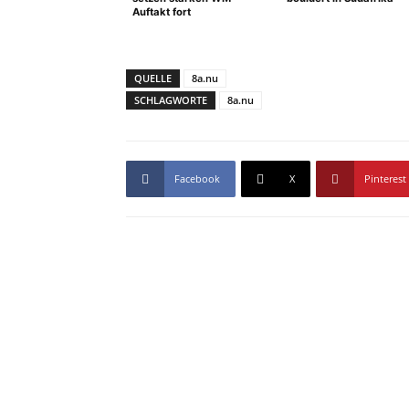
Auftakt fort
QUELLE
8a.nu
SCHLAGWORTE
8a.nu
Facebook
X
Pinterest