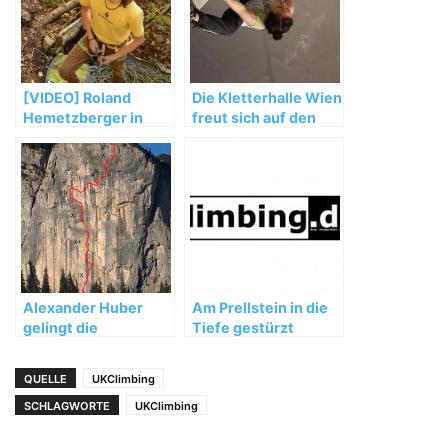
[VIDEO] Roland
Die Kletterhalle Wien
Hemetzberger in
freut sich auf den
„Bügeleisen“ (8b+)
Boulderweltcup
2012
Alexander Huber
Am Prellstein in die
gelingt die
Tiefe gestürzt
„Feuertaufe“ und
„Sansara“
QUELLE
UKClimbing
SCHLAGWORTE
UKClimbing