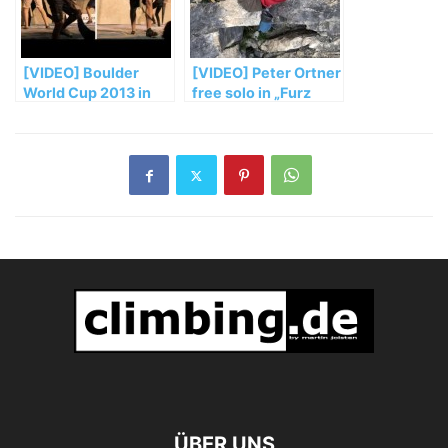
[VIDEO] Boulder
[VIDEO] Peter Ortner
World Cup 2013 in
free solo in „Furz
Kitzbühel, Austria
Wurz“ (7b)
ÜBER UNS