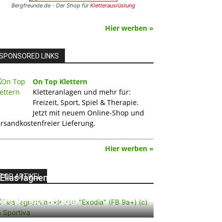
Bergfreunde.de - Der Shop für
Kletterausrüstung
Hier werben »
SPONSORED LINKS
On Top Klettern
Kletteranlagen und mehr für:
Freizeit, Sport, Spiel & Therapie.
Jetzt mit neuem Online-Shop und
rsandkostenfreier Lieferung.
Hier werben »
TOP ARTIKEL
Elias Iagnemma klettert „Exodia“:
Ein Vorschlag für den weltweit
ersten 9A+ Boulder