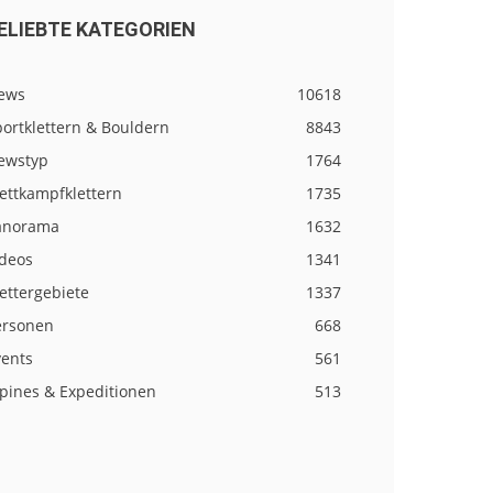
ELIEBTE KATEGORIEN
ews
10618
ortklettern & Bouldern
8843
ewstyp
1764
ettkampfklettern
1735
anorama
1632
ideos
1341
ettergebiete
1337
ersonen
668
vents
561
lpines & Expeditionen
513