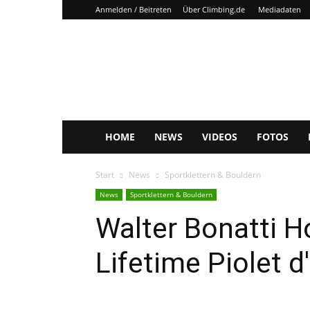
Anmelden / Beitreten
Über Climbing.de
Mediadaten
Climbing.de
HOME
NEWS
VIDEOS
FOTOS
Start
News
Sportklettern & Bouldern
News
Sportklettern & Bouldern
Walter Bonatti 
Lifetime Piolet d