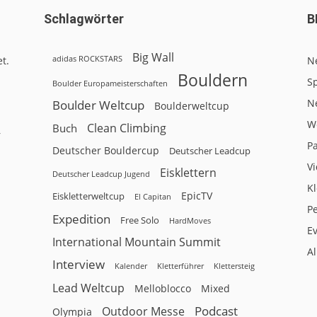
Schlagwörter
B
Big Wall
adidas ROCKSTARS
t.
N
Bouldern
Sp
Boulder Europameisterschaften
N
Boulder Weltcup
Boulderweltcup
W
Clean Climbing
Buch
r
P
Deutscher Bouldercup
Deutscher Leadcup
V
Eisklettern
Deutscher Leadcup Jugend
Kl
EpicTV
Eiskletterweltcup
El Capitan
P
Expedition
Free Solo
HardMoves
E
International Mountain Summit
A
Interview
Kalender
Klettersteig
Kletterführer
Lead Weltcup
Melloblocco
Mixed
Podcast
Outdoor Messe
Olympia