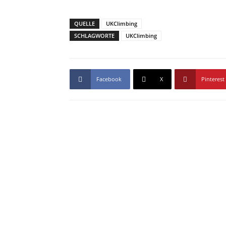
QUELLE
UKClimbing
SCHLAGWORTE
UKClimbing
Facebook
X
Pinterest