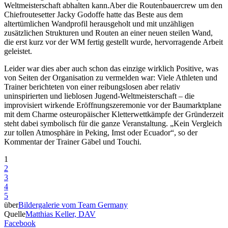
Weltmeisterschaft abhalten kann.Aber die Routenbauercrew um den
Chiefroutesetter Jacky Godoffe hatte das Beste aus dem
altertümlichen Wandprofil herausgeholt und mit unzähligen
zusätzlichen Strukturen und Routen an einer neuen steilen Wand,
die erst kurz vor der WM fertig gestellt wurde, hervorragende Arbeit
geleistet.
Leider war dies aber auch schon das einzige wirklich Positive, was
von Seiten der Organisation zu vermelden war: Viele Athleten und
Trainer berichteten von einer reibungslosen aber relativ
uninspirierten und lieblosen Jugend-Weltmeisterschaft – die
improvisiert wirkende Eröffnungszeremonie vor der Baumarktplane
mit dem Charme osteuropäischer Kletterwettkämpfe der Gründerzeit
steht dabei symbolisch für die ganze Veranstaltung. „Kein Vergleich
zur tollen Atmosphäre in Peking, Imst oder Ecuador“, so der
Kommentar der Trainer Gäbel und Touchi.
1
2
3
4
5
über
Bildergalerie vom Team Germany
Quelle
Matthias Keller, DAV
Facebook