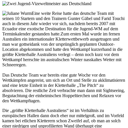
Eine weite Reise hatte das deutsche Team mit
seinen 10 Startern und den Trainern Gunter Gäbel und Farid Touchi
auch in diesem Jahr wieder vor sich, nachdem bereits 2007 mit
Ecuador eine exotische Destination für die Jugend-WM auf dem
Terminkalender gestanden hatte.Zum ersten Mal wurde im fernen
Australien ein internationaler Kletterwettbewerb ausgetragen und
man war gottseidank von der ursprünglich geplanten Outdoor-
Location abgekommen und hatte den Wettkampf kurzerhand in die
größte Kletterhalle Australiens verlegt – denn noch kurz vor dem
Wettkampf herrschte im australischen Winter nasskaltes Wetter mit
Schneeregen.
Das Deutsche Team war bereits eine gute Woche vor den
Wettkämpfen angereist, um sich an Ort und Stelle zu akklimatisieren
und eine letzte Einheit in der Kletterhalle „The Pitch“ zu
absolvieren. Die restliche Zeit verbrachte man dann mit Sightseeing,
Begutachtung der einheimischen Hoppeltierchen und Relaxen vor
den Wettkampftagen.
Die „größte Kletterhalle Australiens“ ist im Verhältnis zu
europäischen Hallen dann doch eher nur mittelgroß, und im Vorfeld
kamen bei etlichen Kletterern schon Zweifel auf, ob man an solch
einer niedrigen und unprofilierten Wand überhaupt eine