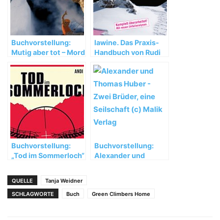
Buchvorstellung:
lawine. Das Praxis-
Mutig aber tot – Mord
Handbuch von Rudi
am Grödner Joch
Mair und Patrick
Nairz
Buchvorstellung:
Buchvorstellung:
„Tod im Sommerloch“
Alexander und
von Andi Dick
Thomas Huber –
Zwei Brüder, eine
QUELLE
Tanja Weidner
Seilschaft
SCHLAGWORTE
Buch
Green Climbers Home