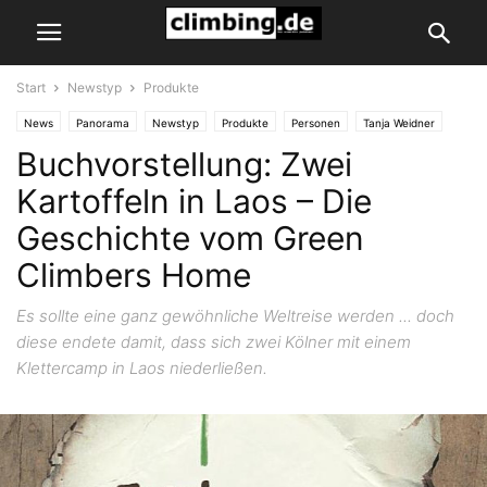
Start
Newstyp
Produkte
News
Panorama
Newstyp
Produkte
Personen
Tanja Weidner
Buchvorstellung: Zwei
Laos
Thakhek
Kartoffeln in Laos – Die
Geschichte vom Green
Climbers Home
Es sollte eine ganz gewöhnliche Weltreise werden ... doch
diese endete damit, dass sich zwei Kölner mit einem
Klettercamp in Laos niederließen.