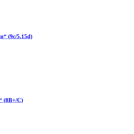
“ (9c/5.15d)
“ (8B+/C)