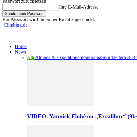
Passwort zurücksetzen
Ihre E-Mail-Adresse
Ein Passwort wird Ihnen per Email zugeschickt.
Climbing.de
Home
News
Alle
Alpines & Expeditionen
Panorama
Sportklettern & B
VIDEO: Yannick Flohé on „Excalibur“ (9b