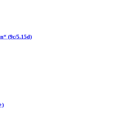
“ (9c/5.15d)
+)