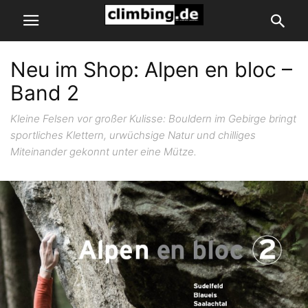
Neu im Shop: Alpen en bloc –
Band 2
Kleine Felsen vor großer Kulisse: Bouldern im Gebirge bringt
sportliches Klettern, urwüchsige Natur und chilliges
Miteinander gekonnt unter eine Mütze.