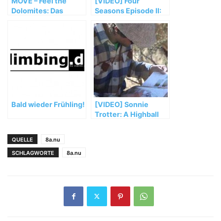
MOVE – Feel the
[VIDEO] Four
Dolomites: Das
Seasons Episode II:
Climbingfestival
Surviving in
Petrohrad's woods
Bald wieder Frühling!
[VIDEO] Sonnie
Trotter: A Highball
Honeymoon in
Bishop
QUELLE
8a.nu
SCHLAGWORTE
8a.nu