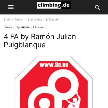
Start
News
Sportklettern & Bouldern
News
Sportklettern & Bouldern
4 FA by Ramón Julian
Puigblanque