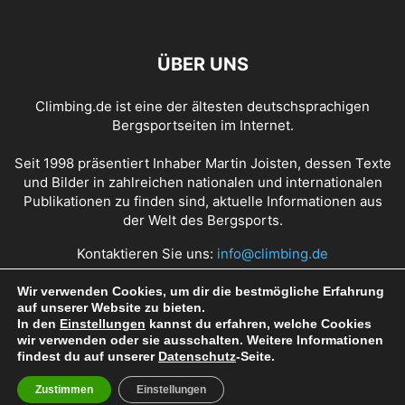
ÜBER UNS
Climbing.de ist eine der ältesten deutschsprachigen
Bergsportseiten im Internet.
Seit 1998 präsentiert Inhaber Martin Joisten, dessen Texte
und Bilder in zahlreichen nationalen und internationalen
Publikationen zu finden sind, aktuelle Informationen aus
der Welt des Bergsports.
Kontaktieren Sie uns:
info@climbing.de
Wir verwenden Cookies, um dir die bestmögliche Erfahrung
auf unserer Website zu bieten.
Über Climbing.de
RSS Feed
Mediadaten
In den
Einstellungen
kannst du erfahren, welche Cookies
wir verwenden oder sie ausschalten. Weitere Informationen
Nutzungsbedingungen
Datenschutz
Impressum
findest du auf unserer
Datenschutz
-Seite.
Zustimmen
Einstellungen
© Copyright 1998 - 2022 Climbing.de by Martin Joisten