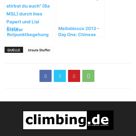
Erste
Melloblocco 2013 –
Rotpunktbegehung
Day One: Chinese
von „Ohne Rauch
lanterns fill the sky
stirbst du auch“ (8a
QUELLE
Ursula Stuffer
MSL) durch Ines
Papert und Lisi
Steurer