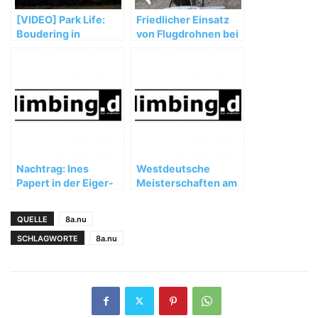
[VIDEO] Park Life:
Friedlicher Einsatz
Boudering in
von Flugdrohnen bei
Yosemite Valley
David Lamas
Expedition zum
Trango Tower
Nachtrag: Ines
Westdeutsche
Papert in der Eiger-
Meisterschaften am
Nordwand
01.09.2007
erfolgreich
QUELLE
8a.nu
SCHLAGWORTE
8a.nu