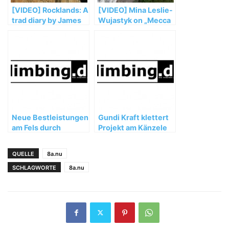
[VIDEO] Rocklands: A
[VIDEO] Mina Leslie-
trad diary by James
Wujastyk on „Mecca
Pearson & Caroline
Extension“ (8c)
Ciavalidini
Neue Bestleistungen
Gundi Kraft klettert
am Fels durch
Projekt am Känzele
Christian
bei Bregenz
Bindhammer
QUELLE
8a.nu
SCHLAGWORTE
8a.nu