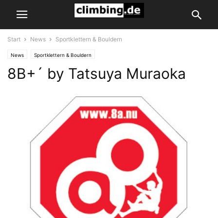
Start
News
Sportklettern & Bouldern
News
Sportklettern & Bouldern
8B+´ by Tatsuya Muraoka