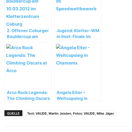
2. Offener Coburger
Jugend-Kletter-WM
Bouldercup am
in Imst: Finale im
10.03.2012 im
Speedwettbewerb
Kletterzentrum
Coburg
Arco Rock Legends:
Angela Eiter –
The Climbing Oscars
Weltcupsieg in
at Arco
Chamonix
QUELLE
Text: VAUDE, Martin Joisten, Fotos: VAUDE, Mike Jäger