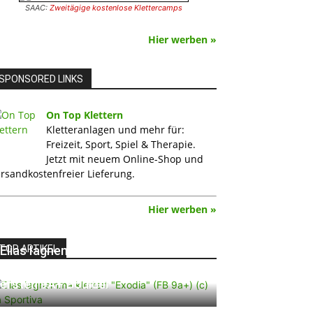
SAAC:
Zweitägige kostenlose Klettercamps
Hier werben »
SPONSORED LINKS
On Top Klettern
Kletteranlagen und mehr für:
Freizeit, Sport, Spiel & Therapie.
Jetzt mit neuem Online-Shop und
rsandkostenfreier Lieferung.
Hier werben »
TOP ARTIKEL
Elias Iagnemma klettert „Exodia“:
Ein Vorschlag für den weltweit
ersten 9A+ Boulder