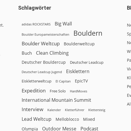
Schlagwörter
B
Big Wall
adidas ROCKSTARS
t.
N
Bouldern
Sp
Boulder Europameisterschaften
N
Boulder Weltcup
Boulderweltcup
W
Clean Climbing
Buch
r
P
Deutscher Bouldercup
Deutscher Leadcup
V
Eisklettern
Deutscher Leadcup Jugend
Kl
EpicTV
Eiskletterweltcup
El Capitan
P
Expedition
Free Solo
HardMoves
E
International Mountain Summit
A
Interview
Kalender
Klettersteig
Kletterführer
Lead Weltcup
Melloblocco
Mixed
Podcast
Outdoor Messe
Olympia