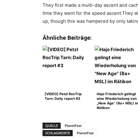
They first made a multi-day ascent and cac
time they went for the speed ascent.They al
up, though this was hampered by only takin
Ähnliche Beiträge:
[VIDEO] Petzl RocTrip
Hajo Friederich gelingt
Tarn: Daily report #3
eine Wiederholung von
„New Age“ (8a+ MSL) i
Rätikon
QUELLE
PlanetFear
SCHLAGWORTE
PlanetFear