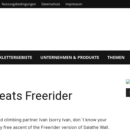
Nutzungsbedingungen
Datenschutz
Impressum
KLETTERGEBIETE
UNTERNEHMEN & PRODUKTE
THEMEN
ats Freerider
 climbing partner Ivan (sorry Ivan, don´t know your
free ascent of the Freerider version of Salathe Wall.