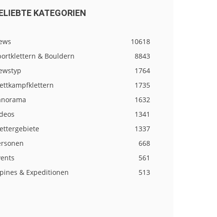
ELIEBTE KATEGORIEN
ews
10618
ortklettern & Bouldern
8843
ewstyp
1764
ettkampfklettern
1735
anorama
1632
ideos
1341
ettergebiete
1337
ersonen
668
vents
561
lpines & Expeditionen
513