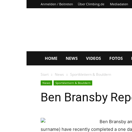
Anmelden / Beitreten
Über Climbing.de
Mediadaten
Climbing.de
HOME
NEWS
VIDEOS
FOTOS
Start
News
Sportklettern & Bouldern
News
Sportklettern & Bouldern
Ben Bransby Repe
Ben Bransby and
surname) have recently completed a one day 