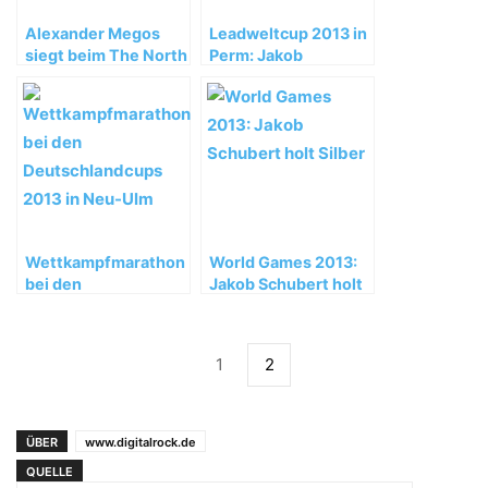
Alexander Megos
Leadweltcup 2013 in
siegt beim The North
Perm: Jakob
Face Kalymnos
Schubert und
Climbing Festival
Magdalena Röck
2013
holen jeweils Platz 2
Wettkampfmarathon
World Games 2013:
bei den
Jakob Schubert holt
Deutschlandcups
Silber
2013 in Neu-Ulm
1
2
ÜBER
www.digitalrock.de
QUELLE