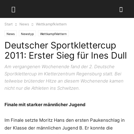
Start
News
Wettkampfklettern
News
Newstyp
Wettkampfklettern
Deutscher Sportklettercup
2011: Erster Sieg für Ines Dull
Am vergangenen Wochenende fand der 2. Deutsche
Sportklettercup im Kletterzentrum Regensburg statt. Bei
teilweise brütender Hitze an diesem Wochenende kamen
nicht nur die Athleten ins Schwitzen.
Finale mit starker männlicher Jugend
Im Finale setzte Moritz Hans den ersten Paukenschlag in
der Klasse der männlichen Jugend B. Er konnte die