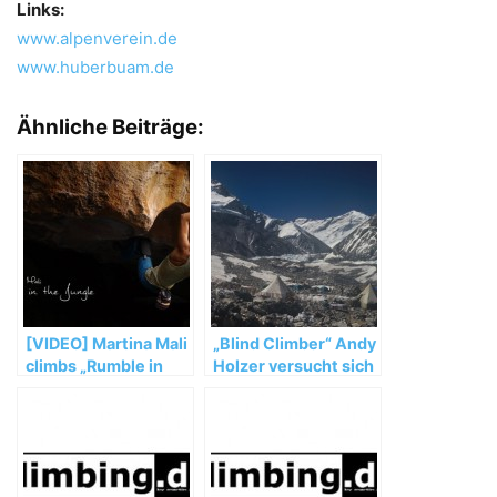
Links:
www.alpenverein.de
www.huberbuam.de
Ähnliche Beiträge:
[VIDEO] Martina Mali
„Blind Climber“ Andy
climbs „Rumble in
Holzer versucht sich
the Jungle“ (V12) in
am Cho Oyu
Hueco Tanks, TX
(8.201m)