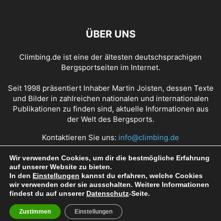
ÜBER UNS
Climbing.de ist eine der ältesten deutschsprachigen
Bergsportseiten im Internet.
Seit 1998 präsentiert Inhaber Martin Joisten, dessen Texte
und Bilder in zahlreichen nationalen und internationalen
Publikationen zu finden sind, aktuelle Informationen aus
der Welt des Bergsports.
Kontaktieren Sie uns:
info@climbing.de
Wir verwenden Cookies, um dir die bestmögliche Erfahrung
auf unserer Website zu bieten.
Über Climbing.de
RSS Feed
Mediadaten
In den
Einstellungen
kannst du erfahren, welche Cookies
wir verwenden oder sie ausschalten. Weitere Informationen
Nutzungsbedingungen
Datenschutz
Impressum
findest du auf unserer
Datenschutz
-Seite.
Zustimmen
Einstellungen
© Copyright 1998 - 2022 Climbing.de by Martin Joisten