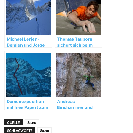
Michael Lerjen-
Thomas Tauporn
Demjen und Jorge
sichert sich beim
Ackermann:
Boulderweltcup in
Winterbesteigung in
Slowenien den 3.
Patagonien 2012
Platz
Damenexpedition
Andreas
mit Ines Papert zum
Bindhammer und
Kwangde Lho
Florian Behnke
wiederholen „Hotel
QUELLE
8a.nu
Supramonte“
SCHLAGWORTE
8a.nu