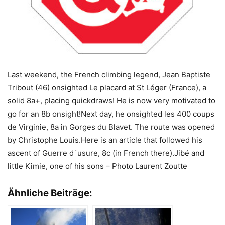
Last weekend, the French climbing legend, Jean Baptiste
Tribout (46) onsighted Le placard at St Léger (France), a
solid 8a+, placing quickdraws! He is now very motivated to
go for an 8b onsight!Next day, he onsighted les 400 coups
de Virginie, 8a in Gorges du Blavet. The route was opened
by Christophe Louis.Here is an article that followed his
ascent of Guerre d´usure, 8c (in French there).Jibé and
little Kimie, one of his sons – Photo Laurent Zoutte
Ähnliche Beiträge: