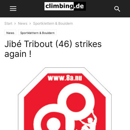
Start
News
Sportklettern & Bouldern
News
Sportklettern & Bouldern
Jibé Tribout (46) strikes
again !