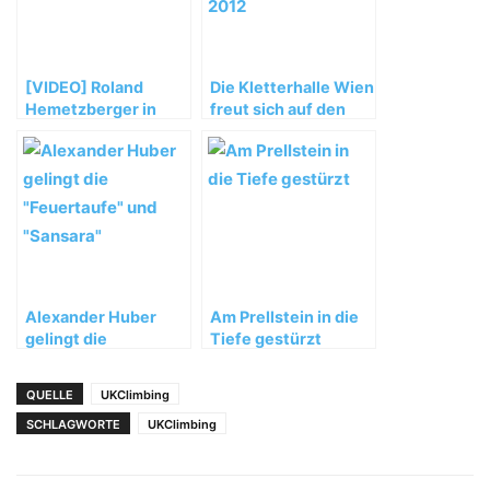
[VIDEO] Roland
Die Kletterhalle Wien
Hemetzberger in
freut sich auf den
„Bügeleisen“ (8b+)
Boulderweltcup
2012
Alexander Huber
Am Prellstein in die
gelingt die
Tiefe gestürzt
„Feuertaufe“ und
„Sansara“
QUELLE
UKClimbing
SCHLAGWORTE
UKClimbing