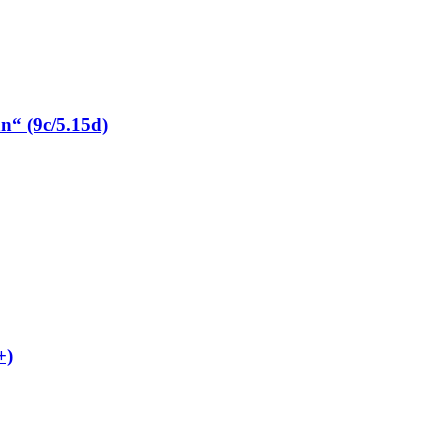
“ (9c/5.15d)
+)