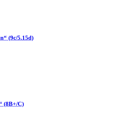
“ (9c/5.15d)
“ (8B+/C)