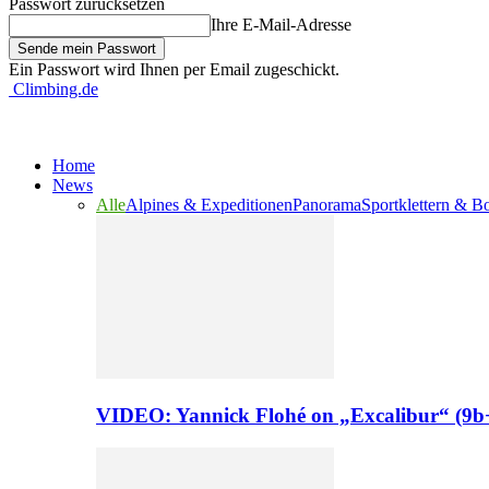
Passwort zurücksetzen
Ihre E-Mail-Adresse
Ein Passwort wird Ihnen per Email zugeschickt.
Climbing.de
Home
News
Alle
Alpines & Expeditionen
Panorama
Sportklettern & B
VIDEO: Yannick Flohé on „Excalibur“ (9b