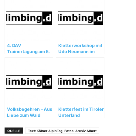
4. DAV
Kletterworkshop mit
Trainertagung am 5.
Udo Neumann im
und 6. Februar 2005
Kletterzentrum Bad
Tölz
Volksbegehren – Aus
Kletterfest im Tiroler
Liebe zum Wald
Unterland
QUELLE
Text: Kölner AlpinTag, Fotos: Archiv Albert