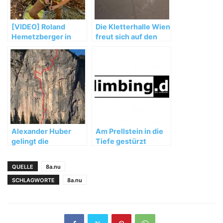
[VIDEO] Roland
Die Kletterhalle Wien
Hemetzberger in
freut sich auf den
„Bügeleisen“ (8b+)
Boulderweltcup
2012
Alexander Huber
Am Prellstein in die
gelingt die
Tiefe gestürzt
„Feuertaufe“ und
„Sansara“
QUELLE
8a.nu
SCHLAGWORTE
8a.nu