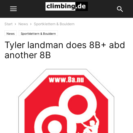
Start
News
Sportklettern & Bouldern
News
Sportklettern & Bouldern
Tyler landman does 8B+ abd
another 8B