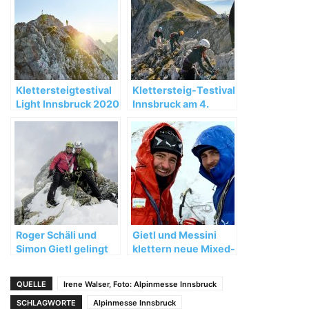
Klettersteigtestival
Klettersteig-Testival
Light Innsbruck 2020
Innsbruck am 4.
September 2021
Roger Schäli und
Gietl und Messini
Simon Gietl gelingt
klettern neue Mixed-
freie Begehung am
Linie durch Pordoi
Arwa Spire
Westwand
QUELLE
Irene Walser, Foto: Alpinmesse Innsbruck
SCHLAGWORTE
Alpinmesse Innsbruck