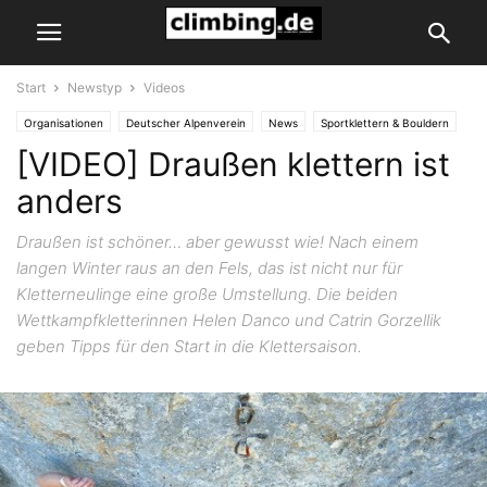
Start
Newstyp
Videos
Organisationen
Deutscher Alpenverein
News
Sportklettern & Bouldern
[VIDEO] Draußen klettern ist
Newstyp
Videos
anders
Draußen ist schöner… aber gewusst wie! Nach einem
langen Winter raus an den Fels, das ist nicht nur für
Kletterneulinge eine große Umstellung. Die beiden
Wettkampfkletterinnen Helen Danco und Catrin Gorzellik
geben Tipps für den Start in die Klettersaison.