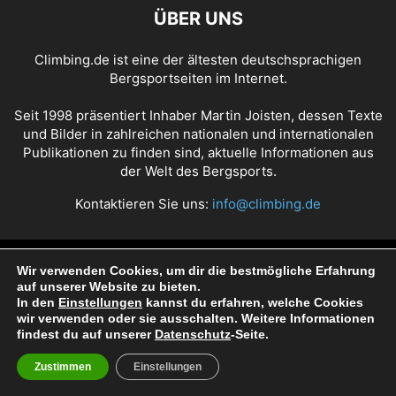
ÜBER UNS
Climbing.de ist eine der ältesten deutschsprachigen
Bergsportseiten im Internet.
Seit 1998 präsentiert Inhaber Martin Joisten, dessen Texte
und Bilder in zahlreichen nationalen und internationalen
Publikationen zu finden sind, aktuelle Informationen aus
der Welt des Bergsports.
Kontaktieren Sie uns:
info@climbing.de
Über Climbing.de
RSS Feed
Mediadaten
Wir verwenden Cookies, um dir die bestmögliche Erfahrung
auf unserer Website zu bieten.
Nutzungsbedingungen
Datenschutz
Impressum
In den
Einstellungen
kannst du erfahren, welche Cookies
wir verwenden oder sie ausschalten. Weitere Informationen
findest du auf unserer
Datenschutz
-Seite.
© Copyright 1998 - 2022 Climbing.de by Martin Joisten
Zustimmen
Einstellungen