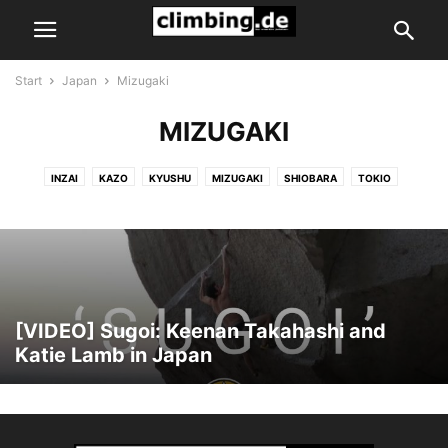
Start
Japan
Mizugaki
MIZUGAKI
INZAI
KAZO
KYUSHU
MIZUGAKI
SHIOBARA
TOKIO
[VIDEO] Sugoi: Keenan Takahashi and
Katie Lamb in Japan