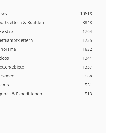
ews
10618
ortklettern & Bouldern
8843
ewstyp
1764
ettkampfklettern
1735
anorama
1632
ideos
1341
ettergebiete
1337
ersonen
668
vents
561
lpines & Expeditionen
513