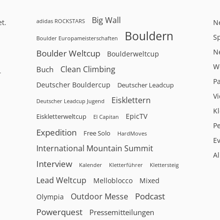
Big Wall
adidas ROCKSTARS
t.
N
Bouldern
Sp
Boulder Europameisterschaften
N
Boulder Weltcup
Boulderweltcup
W
Clean Climbing
Buch
r
P
Deutscher Bouldercup
Deutscher Leadcup
V
Eisklettern
Deutscher Leadcup Jugend
Kl
EpicTV
Eiskletterweltcup
El Capitan
P
Expedition
Free Solo
HardMoves
E
International Mountain Summit
A
Interview
Kalender
Klettersteig
Kletterführer
Lead Weltcup
Melloblocco
Mixed
Podcast
Outdoor Messe
Olympia
Powerquest
Pressemitteilungen