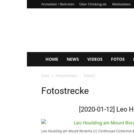
Anmelden / Beitreten
Über Climbing.de
Mediadaten
Climbing.de
HOME
NEWS
VIDEOS
FOTOS
Start
Fotostrecken
Details
Fotostrecke
[2020-01-12] Leo 
Leo Houlding am Mount Roraima (c) Coldhouse Collective 