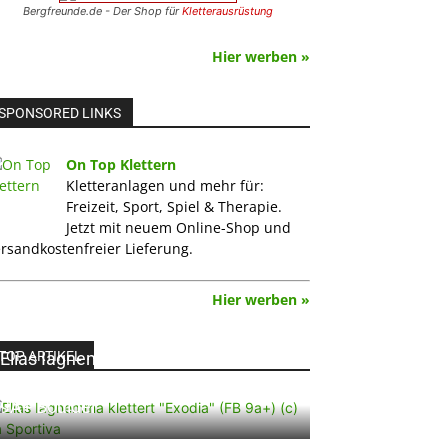
Bergfreunde.de - Der Shop für
Kletterausrüstung
Hier werben »
SPONSORED LINKS
On Top Klettern
Kletteranlagen und mehr für:
Freizeit, Sport, Spiel & Therapie.
Jetzt mit neuem Online-Shop und
rsandkostenfreier Lieferung.
Hier werben »
TOP ARTIKEL
Elias Iagnemma klettert „Exodia“: Ein
Vorschlag für den weltweit ersten
9A+ Boulder