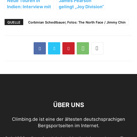
Neue Touren in
James Pearson
Indien: Interview mit
gelingt „Joy Division“
Gerhard Schaar
(MSL 8b) im Val di
Mello
QUELLE
Corbinian Schedlbauer, Fotos: The North Face / Jimmy Chin
ÜBER UNS
Climbing.de ist eine der ältesten deutschsprachigen
Bergsportseiten im Internet.