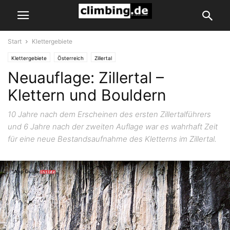
Start
Klettergebiete
Klettergebiete
Österreich
Zillertal
Neuauflage: Zillertal –
Klettern und Bouldern
10 Jahre nach dem Erscheinen des ersten Zillertalführers
und 6 Jahre nach der zweiten Auflage war es wahrhaft Zeit
für eine neue Bestandsaufnahme des Kletterns im Zillertal.