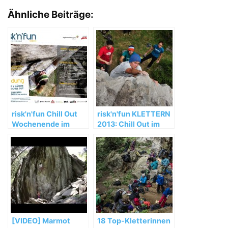
Ähnliche Beiträge:
risk'n'fun Chill Out
risk'n'fun KLETTERN
Wochenende im
2013: Chill Out im
Zillertal
Zillertal
[VIDEO] Marmot
18 Top-Kletterinnen