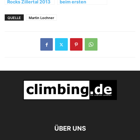
Rocks Zillertal 2013
beim ersten
AustriAlpin „Girls
Rock Day“
QUELLE
Martin Lochner
ÜBER UNS