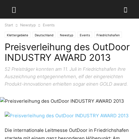
Start
Newstyp
Events
Klettergebiete
Deutschland
Newstyp
Events
Friedrichshafen
Preisverleihung des OutDoor
INDUSTRY AWARD 2013
52 Preisträger konnten am 11. Juli in Friedrichshafen ihre
Auszeichnung entgegennehmen, elf der eingereichten
Produkt-innovationen erhielten sogar einen GOLD award.
Die internationale Leitmesse OutDoor in Friedrichshafen
startete mit einem ganz besonderen Höhepunkt: Am