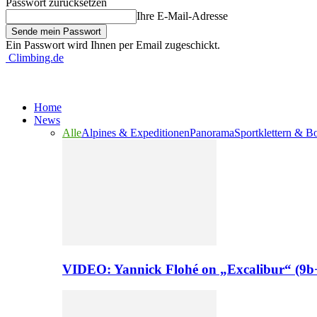
Passwort zurücksetzen
Ihre E-Mail-Adresse
Ein Passwort wird Ihnen per Email zugeschickt.
Climbing.de
Home
News
Alle
Alpines & Expeditionen
Panorama
Sportklettern & B
VIDEO: Yannick Flohé on „Excalibur“ (9b