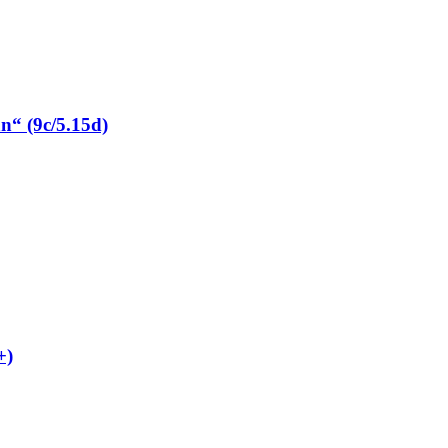
“ (9c/5.15d)
+)