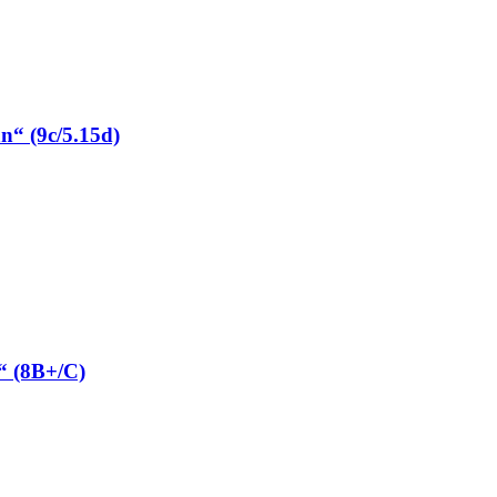
“ (9c/5.15d)
“ (8B+/C)