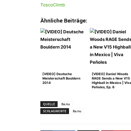
ToscoClimb
Ähnliche Beiträge:
[VIDEO] Deutsche
[VIDEO] Daniel Woods
Meisterschaft Bouldern
RAGE Sends a New V15
2014
Highball in Mexico | Viv
Peñoles, Ep. 6
QUELLE
8a.nu
SCHLAGWORTE
8a.nu