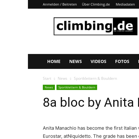
Anmelden / Beitreten
Über Climbing.de
Mediadaten
Climbing.de
HOME
NEWS
VIDEOS
FOTOS
Start
News
Sportklettern & Bouldern
News
Sportklettern & Bouldern
8a bloc by Anita
Anita Manachio has become the first Italian
Eurostar, atNiquidetto. The grade has been