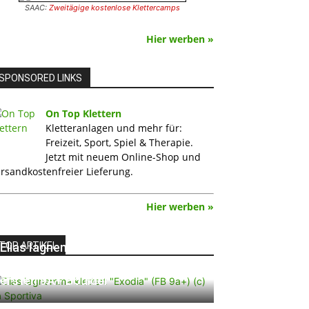
SAAC:
Zweitägige kostenlose Klettercamps
Hier werben »
SPONSORED LINKS
On Top Klettern
Kletteranlagen und mehr für:
Freizeit, Sport, Spiel & Therapie.
Jetzt mit neuem Online-Shop und
rsandkostenfreier Lieferung.
Hier werben »
TOP ARTIKEL
Elias Iagnemma klettert „Exodia“:
Ein Vorschlag für den weltweit
ersten 9A+ Boulder