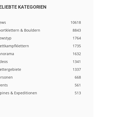
ELIEBTE KATEGORIEN
ews
10618
ortklettern & Bouldern
8843
ewstyp
1764
ettkampfklettern
1735
anorama
1632
ideos
1341
ettergebiete
1337
ersonen
668
vents
561
lpines & Expeditionen
513