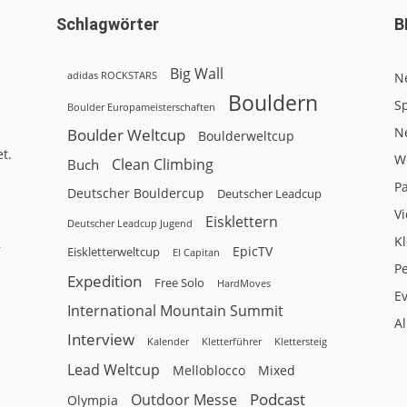
Schlagwörter
B
Big Wall
adidas ROCKSTARS
N
Bouldern
Sp
Boulder Europameisterschaften
N
Boulder Weltcup
Boulderweltcup
t.
W
Clean Climbing
Buch
P
Deutscher Bouldercup
Deutscher Leadcup
V
Eisklettern
Deutscher Leadcup Jugend
Kl
r
EpicTV
Eiskletterweltcup
El Capitan
P
Expedition
Free Solo
HardMoves
E
International Mountain Summit
A
Interview
Kalender
Klettersteig
Kletterführer
Lead Weltcup
Melloblocco
Mixed
Podcast
Outdoor Messe
Olympia