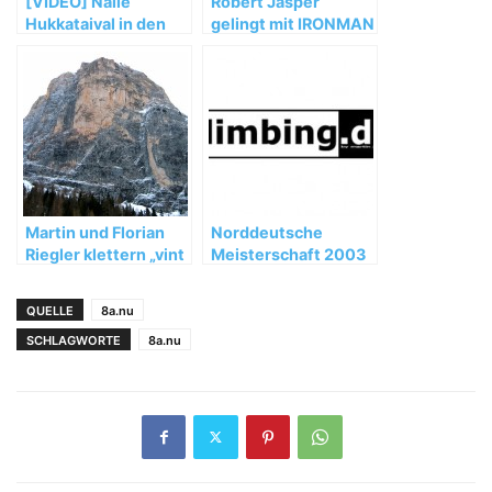
[VIDEO] Nalle
Robert Jasper
Hukkataival in den
gelingt mit IRONMAN
Grampians
(M/D 14+) ein echtes
Highlight
Martin und Florian
Norddeutsche
Riegler klettern „vint
Meisterschaft 2003
ani do“ (8a+, 350m)
QUELLE
8a.nu
SCHLAGWORTE
8a.nu