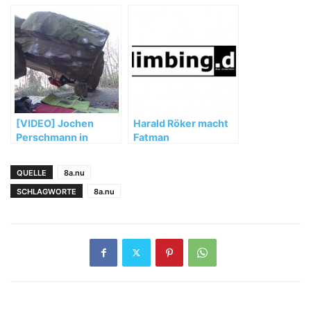
„El Sendero
Luminoso“
[VIDEO] Jochen
Harald Röker macht
Perschmann in
Fatman
„Mensch und
Maschine“ (FB 8b+)
QUELLE
8a.nu
SCHLAGWORTE
8a.nu