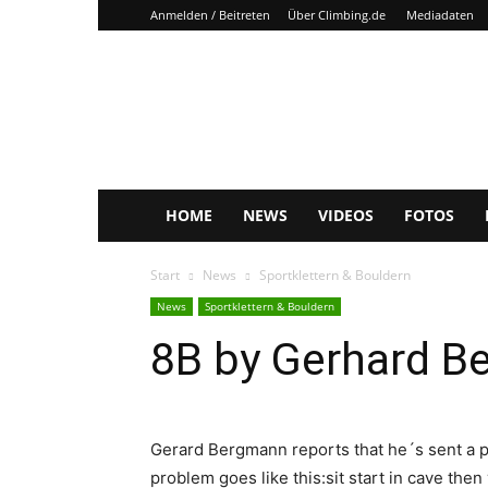
Anmelden / Beitreten
Über Climbing.de
Mediadaten
Climbing.de
HOME
NEWS
VIDEOS
FOTOS
Start
News
Sportklettern & Bouldern
News
Sportklettern & Bouldern
8B by Gerhard 
Gerard Bergmann reports that he´s sent a p
problem goes like this:sit start in cave the