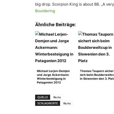
big drop. Scorpion King is about 8B. „A ver
Bouldering
Ähnliche Beiträge:
Michael Lerjen-Demjen
Thomas Tauporn sicher
und Jorge Ackermann:
sich beim Boulderweltc
Winterbesteigung in
in Slowenien den 3. Plat
Patagonien 2012
QUELLE
8a.nu
SCHLAGWORTE
8a.nu