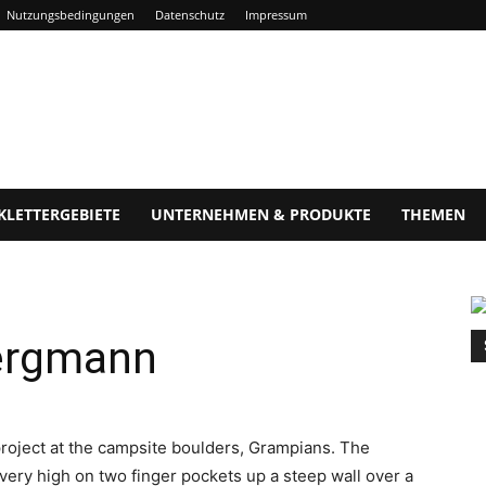
Nutzungsbedingungen
Datenschutz
Impressum
KLETTERGEBIETE
UNTERNEHMEN & PRODUKTE
THEMEN
Bergmann
roject at the campsite boulders, Grampians. The
n very high on two finger pockets up a steep wall over a