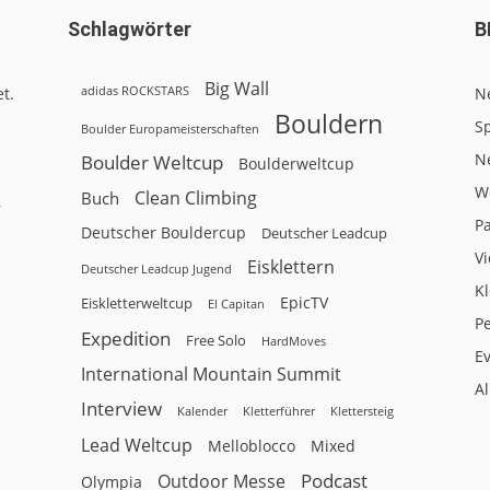
Schlagwörter
B
Big Wall
adidas ROCKSTARS
t.
N
Bouldern
Sp
Boulder Europameisterschaften
N
Boulder Weltcup
Boulderweltcup
W
Clean Climbing
Buch
r
P
Deutscher Bouldercup
Deutscher Leadcup
V
Eisklettern
Deutscher Leadcup Jugend
Kl
EpicTV
Eiskletterweltcup
El Capitan
P
Expedition
Free Solo
HardMoves
E
International Mountain Summit
A
Interview
Kalender
Klettersteig
Kletterführer
Lead Weltcup
Melloblocco
Mixed
Podcast
Outdoor Messe
Olympia