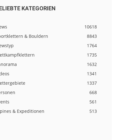
ELIEBTE KATEGORIEN
ews
10618
ortklettern & Bouldern
8843
ewstyp
1764
ettkampfklettern
1735
anorama
1632
ideos
1341
ettergebiete
1337
ersonen
668
vents
561
lpines & Expeditionen
513