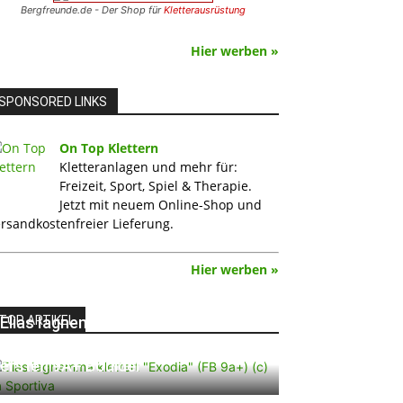
Bergfreunde.de - Der Shop für
Kletterausrüstung
Hier werben »
SPONSORED LINKS
On Top Klettern
Kletteranlagen und mehr für:
Freizeit, Sport, Spiel & Therapie.
Jetzt mit neuem Online-Shop und
rsandkostenfreier Lieferung.
Hier werben »
TOP ARTIKEL
Elias Iagnemma klettert „Exodia“:
Ein Vorschlag für den weltweit
ersten 9A+ Boulder