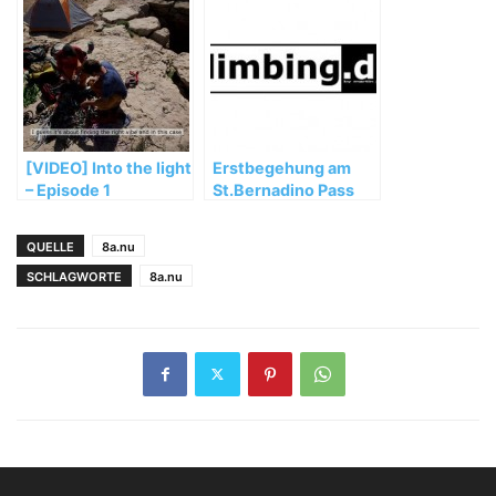
Arena Stuttgart
[VIDEO] Into the light
Erstbegehung am
– Episode 1
St.Bernadino Pass
QUELLE
8a.nu
SCHLAGWORTE
8a.nu