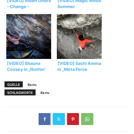
[VIDEO] Adam Ondra
[VIDEO] Magic Wood
– Change –
Sommer
Backstage movie
[VIDEO] Shauna
[VIDEO] Sachi Amma
Coxsey in „Nuthin'
in „Meta Force
but Sunshine“ (V13)
Extension“ (8c+)
QUELLE
8a.nu
SCHLAGWORTE
8a.nu