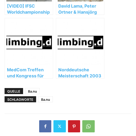
[VIDEO] IFSC
David Lama, Peter
Worldchampionship
Ortner & Hansjörg
Bouldern Munich
Auer müssen ihre
2014 Saturday Semi
Masherbrum
Recap
Expedition vorzeitig
abbrechen
MedCom Treffen
Norddeutsche
und Kongress für
Meisterschaft 2003
Bergmedizin in
Teheran
QUELLE
8a.nu
SCHLAGWORTE
8a.nu